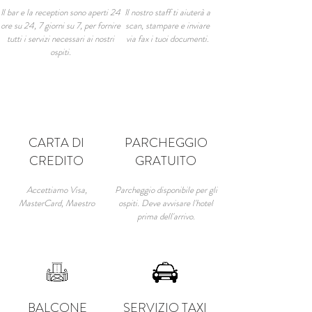
Il bar e la reception sono aperti 24
Il nostro staff ti aiuterà a
ore su 24, 7 giorni su 7, per fornire
scan, stampare e inviare
tutti i servizi necessari ai nostri
via fax i tuoi documenti.
ospiti.
CARTA DI
PARCHEGGIO
CREDITO
GRATUITO
Accettiamo Visa,
Parcheggio disponibile per gli
MasterCard, Maestro
ospiti. Deve avvisare l'hotel
prima dell'arrivo.
BALCONE
SERVIZIO TAXI