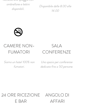
ombrellone e lettini
Disponibile dalle 8.00 alle
disponibili.
14.00
CAMERE NON-
SALA
FUMATORI
CONFERENZE
Siamo un hotel 100% non
Uno spazio per conferenze
fumatori.
dedicato fino a 50 persone.
24 ORE RICEZIONE
ANGOLO DI
E BAR
AFFARI