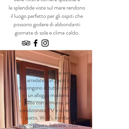
le splendide viste sul mare rendono
il luogo perfetto per gli ospiti che
possono godere di abbondanti
giornate di sole e clima caldo.
Le nostre camere sono
arredate con gusto e
dispongono di tutti i comfort
di un alloggo moderno 3
stelle con scrivania, aria
condizionata, TV a schermo
piatto, Wi-Fi, minibar,
bagno privato, balcone, vista