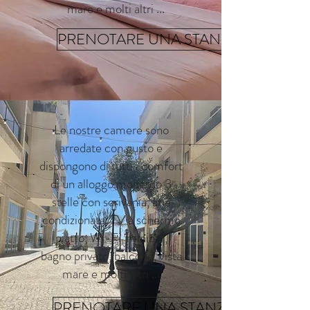
mare e molti altri ...
PRENOTARE UNA STANZA
Le nostre camere sono
arredate con gusto e
dispongono di tutti i comfort
di un alloggo moderno 3
stelle con scrivania, aria
condizionata, TV a schermo
piatto, Wi-Fi, minibar,
bagno privato, balcone, vista
mare e molti altri ...
PRENOTARE UNA STANZA