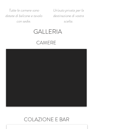
Tutte le camere sono
Un'auto privata per la
dotate di balcone e tavolo
destinazione di vostra
con sedie.
scelta.
GALLERIA
CAMERE
COLAZIONE E BAR