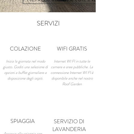
SERVIZI
COLAZIONE
WIFI GRATIS
Inizia la giornata nel modo
Internet WI FI in tutte le
giusto. Goditi una selezione di
camere e aree pubbliche. La
opzioni a buffet giornaliere a
connessione Internet WI FI è
disposizione degli ospiti.
disponibile anche nel nostro
Roof Garden
SPIAGGIA
SERVIZIO DI
LAVANDERIA
Accesso alla spiaggia con